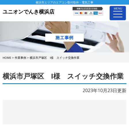
横浜市エリアのエアコン取付取外・電気工事
MENU
ユニオンでんき横浜店
toggle
naviga
HOME
>
作業事例
>
横浜市戸塚区 I様 スイッチ交換作業
横浜市戸塚区 I様 スイッチ交換作業
2023年10月23日更新