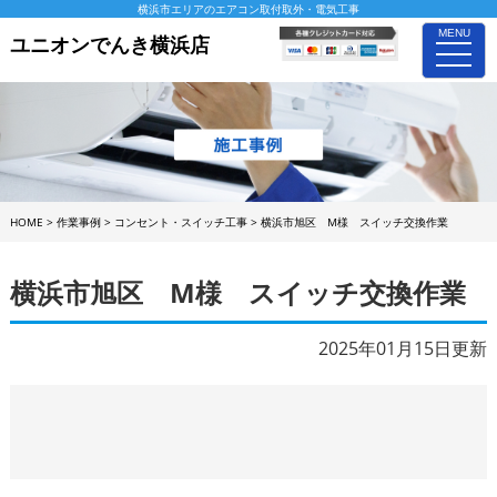
横浜市エリアのエアコン取付取外・電気工事
MENU
ユニオンでんき横浜店
toggle
naviga
HOME
>
作業事例
>
コンセント・スイッチ工事
>
横浜市旭区 M様 スイッチ交換作業
横浜市旭区 M様 スイッチ交換作業
2025年01月15日更新