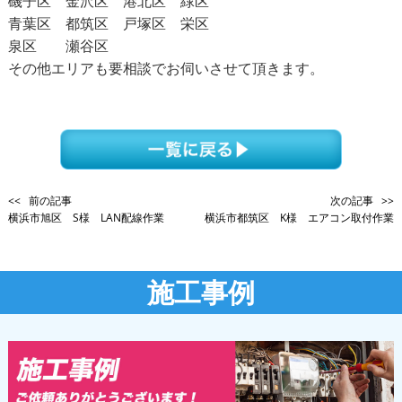
磯子区 金沢区 港北区 緑区
青葉区 都筑区 戸塚区 栄区
泉区 瀬谷区
その他エリアも要相談でお伺いさせて頂きます。
<< 前の記事
次の記事 >>
横浜市旭区 S様 LAN配線作業
横浜市都筑区 K様 エアコン取付作業
施工事例