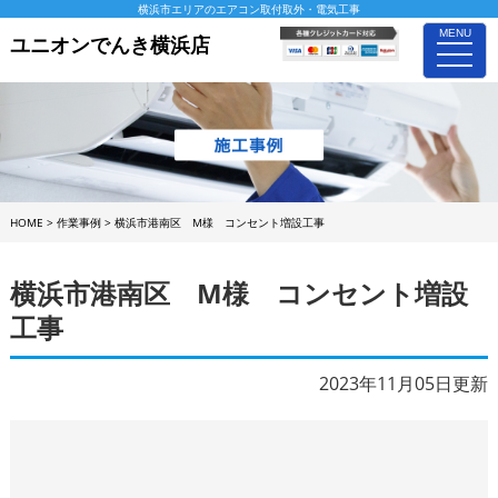
横浜市エリアのエアコン取付取外・電気工事
MENU
ユニオンでんき横浜店
toggle
naviga
HOME
>
作業事例
>
横浜市港南区 M様 コンセント増設工事
横浜市港南区 M様 コンセント増設
工事
2023年11月05日更新