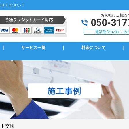
任せください！
お気軽にご相談
050-317
電話受付10:00～18
|
サービス一覧
|
料金について
|
アコン修理・取付
TVアンテナ修理・取付
ンセント修理・取付
スイッチ修理・取付
気扇等修理・取付
漏電調査・修理
庭用EV充電工事
4k・8k受信工事
ント交換