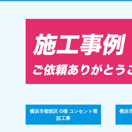
横浜市都筑区 O様 コンセント増
横浜
設工事