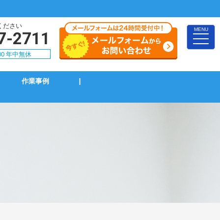
ください
MENU
7-2711
toggle
naviga
:00 年中無休
作業事例
|
インターホン修理・取付
ブレーカー修理・取付
LAN、電気配線工事