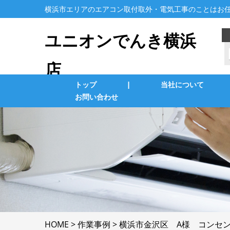
横浜市エリアのエアコン取付取外・電気工事のことはお
ユニオンでんき横浜
店
トップ
|
当社について
お問い合わせ
業務用エアコン交換・取付・修理
エ
照明の修理・取付
コ
単相３線式切替工事
換
防犯カメラ
家
HOME
>
作業事例
>
横浜市金沢区 A様 コンセ