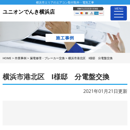
横浜市エリアのエアコン取付取外・電気工事
MENU
ユニオンでんき横浜店
toggle
naviga
HOME
>
作業事例
>
漏電修理・ブレーカー交換
>
横浜市港北区 I様邸 分電盤交換
横浜市港北区 I様邸 分電盤交換
2021年01月21日更新